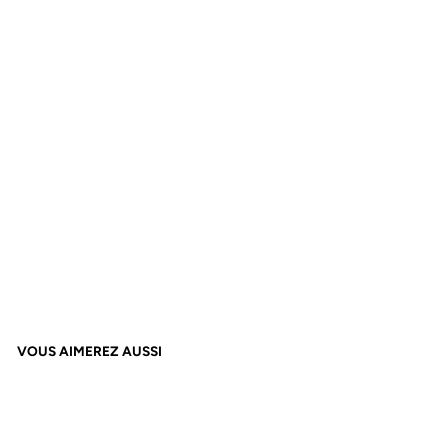
DE
MA
SS
AG
E
DÉ
TE
NT
E
À
partir
de
13,90€
VOUS AIMEREZ AUSSI