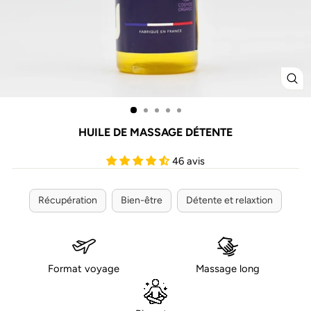
FE
(ES
HUILE DE MASSAGE DÉTENTE
46 avis
Récupération
Bien-être
Détente et relaxtion
Format voyage
Massage long