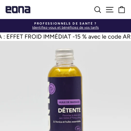
Passer
au
RECHER
NAVI
P
contenu
PROFESSIONNELS DE SANTÉ ?
Identifiez-vous et bénéficiez de vos tarifs
Diaporama
Pause
FFET FROID IMMÉDIAT -15 % avec le code ARG