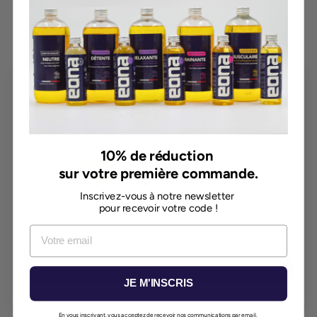
À partir de 12,90€
AVIS CLIENTS
4.69 sur 5
Basé sur 39 avis
10% de réduction
30
sur votre première commande.
6
Inscrivez-vous à notre newsletter
3
pour recevoir votre code !
0
0
Écrire un avis
JE M'INSCRIS
En vous inscrivant, vous acceptez de recevoir nos communications par email.