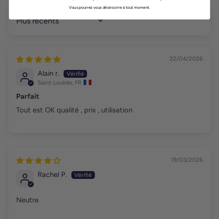
Vous pourrez vous désinscrire à tout moment.
SORT BY
22/04/2026
Alain r.
Saint-Loubès, FR
Parfait
Tout est OK qualité , prix , utilisation
19/03/2026
Rachel P.
Neutre