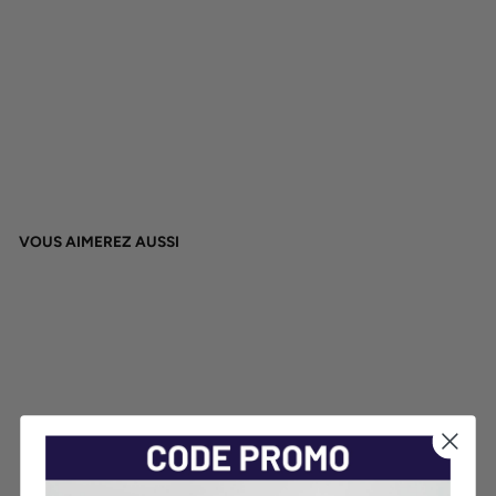
RE
À
partir
de
12,90€
VOUS AIMEREZ AUSSI
HUILE DE MASSAGE
NEUTRE