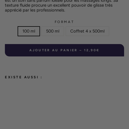
est un soin sans parfum idéale pour les massages longs. Sa
texture fluide procure un excellent pouvoir de glisse très
apprécié par les professionnels.
FORMAT
100 ml
500 ml
Coffret 4 x 500ml
AJOUTER AU PANIER – 12,90€
EXISTE AUSSI :
HU
ILE
DE
MA
SS
AG
E
NE
UT