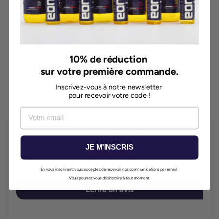
10% de réduction
Pompe 1L
sur votre première commande.
5,20€
Inscrivez-vous à notre newsletter
pour recevoir votre code !
AVIS CLIENTS
JE M'INSCRIS
Il n’y a pas encore d’avis sur ce produit.
En vous inscrivant, vous acceptez de recevoir nos communications par email.
Vous pourrez vous désinscrire à tout moment.
Écrire un avis