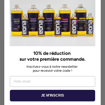
SPRAY D'AMBIANCE
DÉTENTE
16,50€
AVIS CLIENTS
10% de réduction
4.85 sur 5
sur votre première commande.
Basé sur 20 avis
Inscrivez-vous à notre newsletter
pour recevoir votre code !
17
3
0
0
0
JE M'INSCRIS