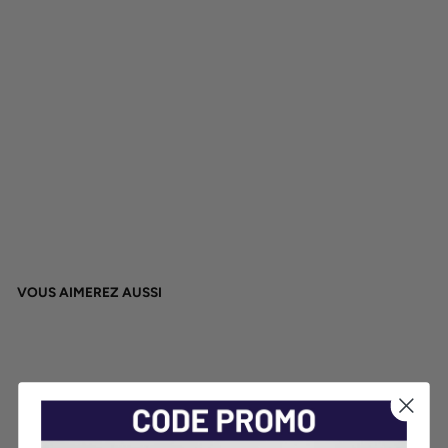
AM
BI
AN
CE
DÉ
TE
NT
E
16,50€
VOUS AIMEREZ AUSSI