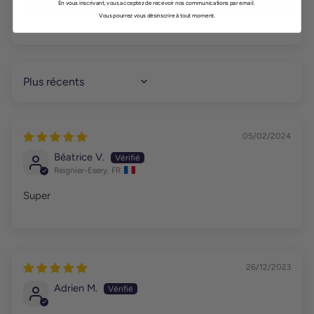
Écrire un avis
En vous inscrivant, vous acceptez de recevoir nos communications par email.
Vous pourrez vous désinscrire à tout moment.
SORT BY
05/02/2024
Béatrice V.
Reignier-Esery, FR
Super
26/12/2023
Adrien M.